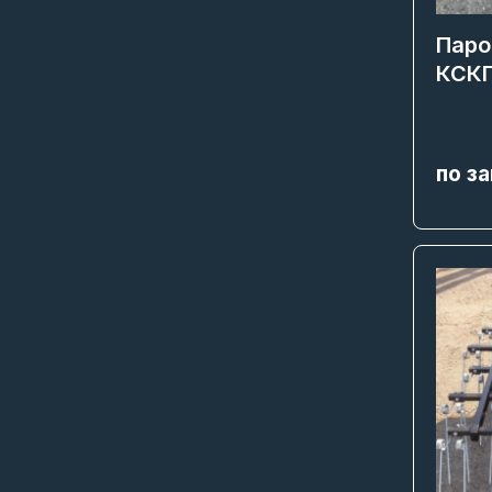
Паро
КСК
по з