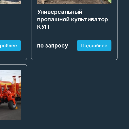
Универсальный
пропашной культиватор
КУП
по запросу
робнее
Подробнее