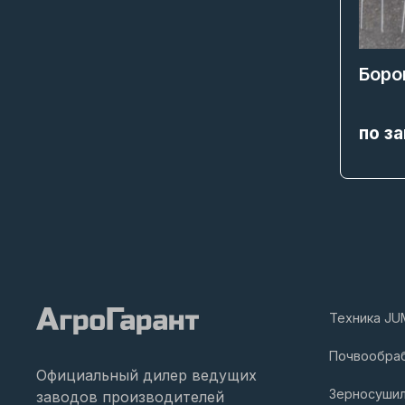
Боро
по з
Техника JU
Почвообра
Официальный дилер ведущих
Зерносуши
заводов производителей