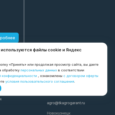
робнее
 используются файлы cookie и Яндекс
опку «Принять» или продолжая просмотр сайта, вы даете
а обработку
персональных данных
в соответствии
й конфиденциальности
, ознакомлены
с договором оферты
ете
условия пользовательского соглашения
.
8-800-600-8998
я
agro@tkagrogarant.ru
Новокузнецк