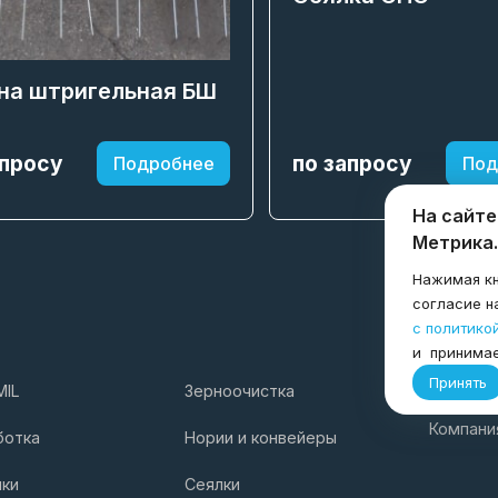
на штригельная БШ
апросу
по запросу
Подробнее
Под
На сайте
Метрика.
Нажимая кн
согласие н
с политико
и принима
Принять
MIL
Зерноочистка
Услуги
Компани
ботка
Нории и конвейеры
лки
Сеялки