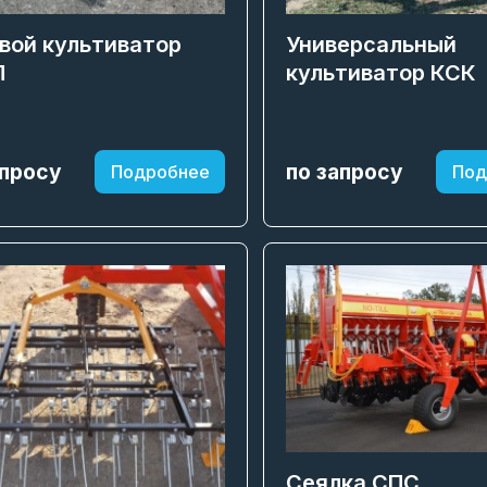
вой культиватор
Универсальный
П
культиватор КСК
апросу
по запросу
Подробнее
Под
Сеялка СПС