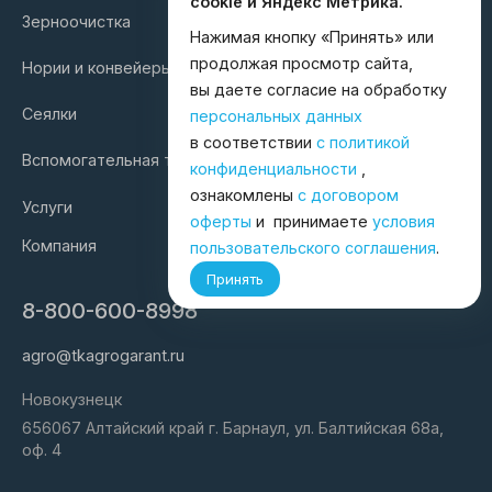
cookie и Яндекс Метрика.
Зерноочистка
Нажимая кнопку «Принять» или
продолжая просмотр сайта,
Нории и конвейеры
вы даете согласие на обработку
Сеялки
персональных данных
в соответствии
с политикой
Вспомогательная техника
конфиденциальности
,
ознакомлены
с договором
Услуги
оферты
и принимаете
условия
Компания
пользовательского соглашения
.
Принять
8-800-600-8998
agro@tkagrogarant.ru
Новокузнецк
656067 Алтайский край г. Барнаул, ул. Балтийская 68а,
оф. 4